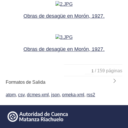
Obras de desagüe en Morón, 1927.
Obras de desagüe en Morón, 1927.
/ 159 páginas
Formatos de Salida
atom
,
csv
,
dcmes-xml
,
json
,
omeka-xml
,
rss2