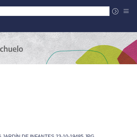
La Cuenca
Sobre el Centro Documental
Título
Autor
Fecha de agregación