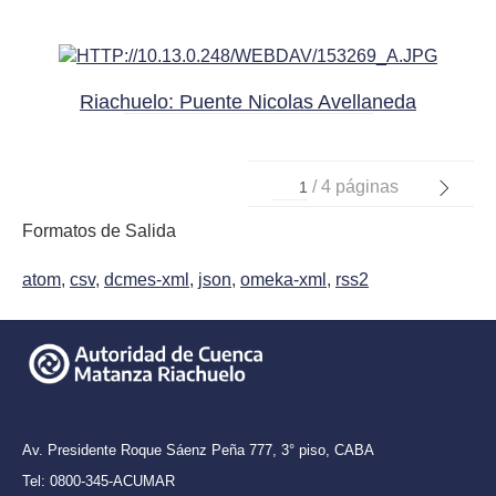
Riachuelo: Puente Nicolas Avellaneda
/ 4 páginas
Formatos de Salida
atom
,
csv
,
dcmes-xml
,
json
,
omeka-xml
,
rss2
Av. Presidente Roque Sáenz Peña 777,
3° piso, CABA
Tel: 0800-345-ACUMAR