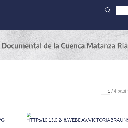
n
/ 4 pági