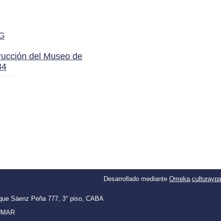
rucción del Museo de
34
Desarrollado mediante
Omeka
.
culturayp
oque Sáenz Peña 777,
3° piso, CABA
CUMAR