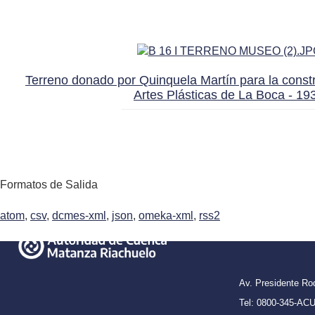
Terreno donado por Quinquela Martín para la const
Artes Plásticas de La Boca - 19
Formatos de Salida
atom
,
csv
,
dcmes-xml
,
json
,
omeka-xml
,
rss2
Av. Presidente R
Tel: 0800-345-A