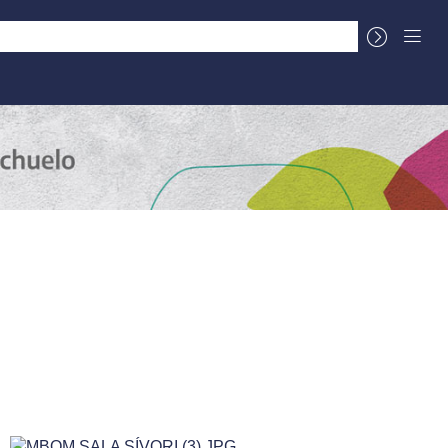
La Cuenca
Sobre el Centro Documental
Título
Autor
Fecha de agregación