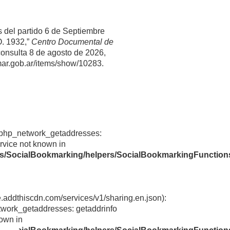
s del partido 6 de Septiembre
. 1932,”
Centro Documental de
consulta 8 de agosto de 2026,
mar.gob.ar/items/show/10283
.
rvice not known in
ns/SocialBookmarking/helpers/SocialBookmarkingFunction
e.addthiscdn.com/services/v1/sharing.en.json):
twork_getaddresses: getaddrinfo
nown in