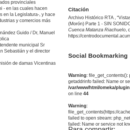
tados provinciales
i - en las cuales hacen
Citación
 en la Legislatura-, y hace
Archivo Histórico RTA , “Vista
industrias y comercios más
(Morón) Parte 1 - SIN SONIDO
Cuenca Matanza Riachuelo
, 
rnández Guido / Dr, Manuel
https://centrodocumental.acu
blica
ntendente municipal Sr
n Sebastián y el director
Social Bookmarking
omisión de damas Vicentinas
Warning
: file_get_contents(): php_network_getaddresses:
getaddrinfo failed: Name or se
/var/www/html/omeka/plugi
on line
44
Warning
:
file_get_contents(https://cach
failed to open stream: php_ne
failed: Name or service not k