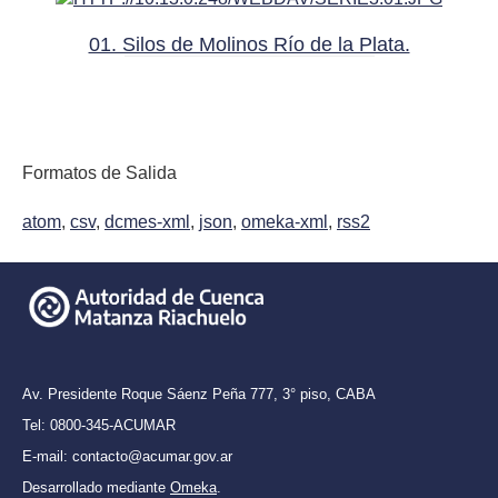
01. Silos de Molinos Río de la Plata.
Formatos de Salida
atom
,
csv
,
dcmes-xml
,
json
,
omeka-xml
,
rss2
Av. Presidente Roque Sáenz Peña 777,
3° piso, CABA
Tel: 0800-345-ACUMAR
E-mail: contacto@acumar.gov.ar
Desarrollado mediante
Omeka
.