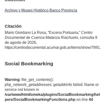
Archivo y Museo Histórico Banco Provincia
Citación
Mario Giordano La Rosa, “Escena Portuaria,”
Centro
Documental de Cuenca Matanza Riachuelo
, consulta 9
de agosto de 2026,
https://centrodocumental.acumar.gob.ar/items/show/7891
.
Social Bookmarking
Warning
: file_get_contents():
php_network_getaddresses: getaddrinfo failed: Name or
service not known in
/var/www/html/omeka/plugins/SocialBookmarking/hel
pers/SocialBookmarkingFunctions.php
on line
44