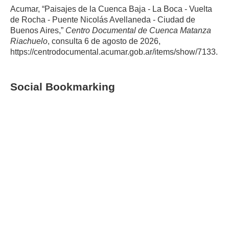
Acumar, “Paisajes de la Cuenca Baja - La Boca - Vuelta
de Rocha - Puente Nicolás Avellaneda - Ciudad de
Buenos Aires,”
Centro Documental de Cuenca Matanza
Riachuelo
, consulta 6 de agosto de 2026,
https://centrodocumental.acumar.gob.ar/items/show/7133
.
Social Bookmarking
Warning
: file_get_contents():
php_network_getaddresses: getaddrinfo failed: Name or
service not known in
/var/www/html/omeka/plugins/SocialBookmarking/hel
pers/SocialBookmarkingFunctions.php
on line
44
Warning
:
file_get_contents(https://cache.addthiscdn.com/services/v
1/sharing.en.json): failed to open stream:
php_network_getaddresses: getaddrinfo failed: Name or
service not known in