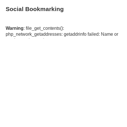
Social Bookmarking
Warning
: file_get_contents():
php_network_getaddresses: getaddrinfo failed: Name or
service not known in
/var/www/html/omeka/plugins/SocialBookmarking/hel
pers/SocialBookmarkingFunctions.php
on line
44
Warning
:
file_get_contents(https://cache.addthiscdn.com/services/v
1/sharing.en.json): failed to open stream:
php_network_getaddresses: getaddrinfo failed: Name or
service not known in
/var/www/html/omeka/plugins/SocialBookmarking/hel
pers/SocialBookmarkingFunctions.php
on line
44