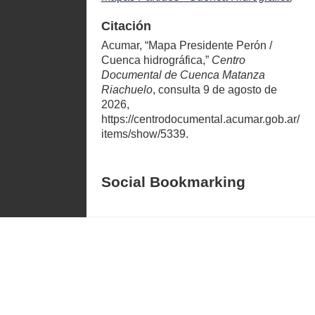
Citación
Acumar, “Mapa Presidente Perón /
Cuenca hidrográfica,”
Centro
Documental de Cuenca Matanza
Riachuelo
, consulta 9 de agosto de
2026,
https://centrodocumental.acumar.gob.ar/
items/show/5339
.
Social Bookmarking
Warning
: file_get_contents():
atrimonio@acumar.gov.ar
php_network_getaddresses:
getaddrinfo failed: Name or service not
known in
/var/www/html/omeka/plugins/Social
Bookmarking/helpers/SocialBookma