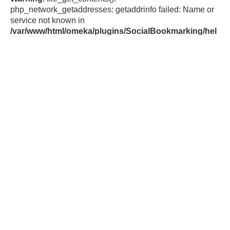
php_network_getaddresses: getaddrinfo failed: Name or
service not known in
/var/www/html/omeka/plugins/SocialBookmarking/hel
pers/SocialBookmarkingFunctions.php
on line
44
Warning
:
file_get_contents(https://cache.addthiscdn.com/services/v
1/sharing.en.json): failed to open stream:
php_network_getaddresses: getaddrinfo failed: Name or
service not known in
/var/www/html/omeka/plugins/SocialBookmarking/hel
pers/SocialBookmarkingFunctions.php
on line
44
Av. Presidente Roque Sáenz Peña 777,
3° piso, CABA
Tel: 0800-345-ACUMAR