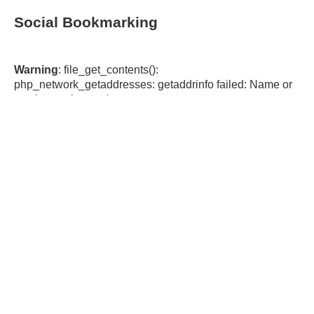
Social Bookmarking
Warning
: file_get_contents():
php_network_getaddresses: getaddrinfo failed: Name or
service not known in
/var/www/html/omeka/plugins/SocialBookmarking/hel
pers/SocialBookmarkingFunctions.php
on line
44
Warning
:
file_get_contents(https://cache.addthiscdn.com/services/v
1/sharing.en.json): failed to open stream:
php_network_getaddresses: getaddrinfo failed: Name or
service not known in
/var/www/html/omeka/plugins/SocialBookmarking/hel
pers/SocialBookmarkingFunctions.php
on line
44