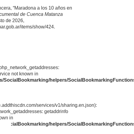
cera, “Maradona a los 10 años en
cumental de Cuenca Matanza
sto de 2026,
mar.gob.ar/items/show/424
.
rvice not known in
ns/SocialBookmarking/helpers/SocialBookmarkingFunction
e.addthiscdn.com/services/v1/sharing.en.json):
twork_getaddresses: getaddrinfo
nown in
ns/SocialBookmarking/helpers/SocialBookmarkingFunction