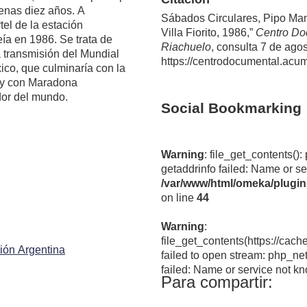
nas diez años. A
Sábados Circulares, Pipo Man
tel de la estación
Villa Fiorito, 1986,”
Centro Do
veía en 1986. Se trata de
Riachuelo
, consulta 7 de ago
 transmisión del Mundial
https://centrodocumental.acu
ico, que culminaría con la
, y con Maradona
or del mundo.
Social Bookmarking
Warning
: file_get_contents(): php_network_getaddresses:
getaddrinfo failed: Name or se
/var/www/html/omeka/plugi
on line
44
Warning
:
file_get_contents(https://cach
sión Argentina
failed to open stream: php_ne
failed: Name or service not k
/var/www/html/omeka/plugi
on line
44