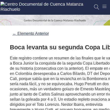
← Elemento Anterior
Boca levanta su segunda Copa Lib
Este registro contiene un resumen de las finales que le va
a Boca Junior la conquista de la segunda Copa Libertado
de su historia (consecutiva con la anterior). El empate en
en Colombia desesperaba a Carlos Bilardo, DT del Depor
Cali, porque sabía que en la revancha en la Bombonera 
sería nada fácil, y no se equivocaba. Hugo Perutti en dos
ocasiones, más un verdadero golazo de Ernesto Mastráng
junto al tanto de Carlos Salinas aprovechando un error riv
sellan la goleada por 4 a 0. Un estadio repleto ovaciona a
dirigidos por el Toto Lorenzo. Nestor Ibarra, entrevista
brevemente a Hugo Gatti, el arquero boquense, en medio