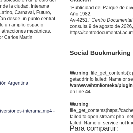
ur de la ciudad. Interama
“Publicidad del Parque de dive
Latino, Carnaval, Futuro,
Año 1982.
rían desde un punto central
Av-4251,”
Centro Documental
de un amplio espacio
consulta 9 de agosto de 2026,
0 atracciones mecánicas.
https://centrodocumental.acu
or Carlos Martín.
Social Bookmarking
Warning
: file_get_contents(): php_network_getaddresses:
getaddrinfo failed: Name or se
sión Argentina
/var/www/html/omeka/plugi
on line
44
Warning
:
file_get_contents(https://cach
iversiones-interama.mp4 -
failed to open stream: php_ne
failed: Name or service not k
/var/www/html/omeka/plugi