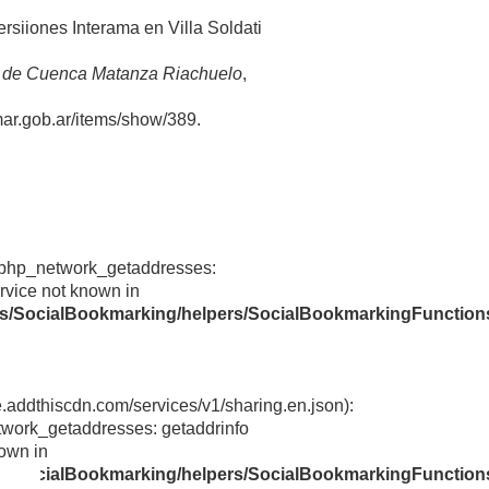
rsiiones Interama en Villa Soldati
 de Cuenca Matanza Riachuelo
,
mar.gob.ar/items/show/389
.
rvice not known in
ns/SocialBookmarking/helpers/SocialBookmarkingFunction
e.addthiscdn.com/services/v1/sharing.en.json):
twork_getaddresses: getaddrinfo
nown in
ns/SocialBookmarking/helpers/SocialBookmarkingFunction