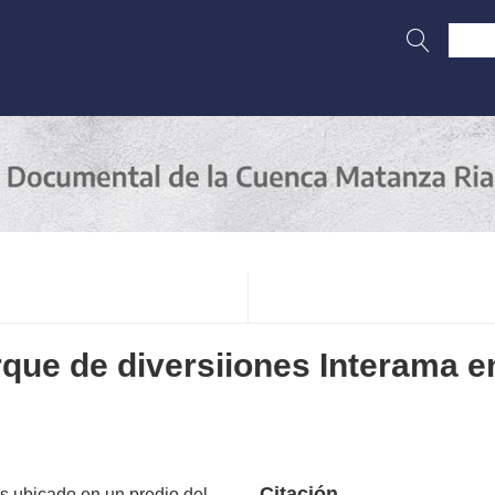
rque de diversiiones Interama en
Citación
s ubicado en un predio del