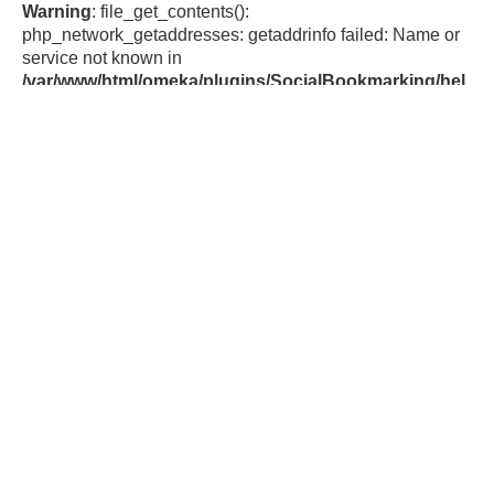
Warning
: file_get_contents():
php_network_getaddresses: getaddrinfo failed: Name or
service not known in
/var/www/html/omeka/plugins/SocialBookmarking/hel
pers/SocialBookmarkingFunctions.php
on line
44
Warning
:
file_get_contents(https://cache.addthiscdn.com/services/v
1/sharing.en.json): failed to open stream:
php_network_getaddresses: getaddrinfo failed: Name or
service not known in
/var/www/html/omeka/plugins/SocialBookmarking/hel
pers/SocialBookmarkingFunctions.php
on line
44
Av. Presidente Roque Sáenz Peña 777,
3° piso, CABA
Tel: 0800-345-ACUMAR