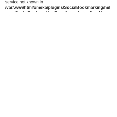
service not known in
/var/www/html/omeka/plugins/SocialBookmarking/hel
pers/SocialBookmarkingFunctions.php
on line
44
Warning
:
file_get_contents(https://cache.addthiscdn.com/services/v
1/sharing.en.json): failed to open stream:
php_network_getaddresses: getaddrinfo failed: Name or
service not known in
/var/www/html/omeka/plugins/SocialBookmarking/hel
pers/SocialBookmarkingFunctions.php
on line
44
Av. Presidente Roque Sáenz Peña 777,
3° piso, CABA
Tel: 0800-345-ACUMAR
E-mail: contacto@acumar.gov.ar