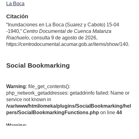
La Boca
Citación
“Inundaciones en La Boca (Suarez y Caboto) 15-04
-1940,”
Centro Documental de Cuenca Matanza
Riachuelo
, consulta 9 de agosto de 2026,
https://centrodocumental.acumar.gob.ar/items/show/140
.
Social Bookmarking
Warning
: file_get_contents():
php_network_getaddresses: getaddrinfo failed: Name or
service not known in
/var/www/html/omeka/plugins/SocialBookmarking/hel
pers/SocialBookmarkingFunctions.php
on line
44
Warning
:
file_get_contents(https://cache.addthiscdn.com/services/v
1/sharing.en.json): failed to open stream: