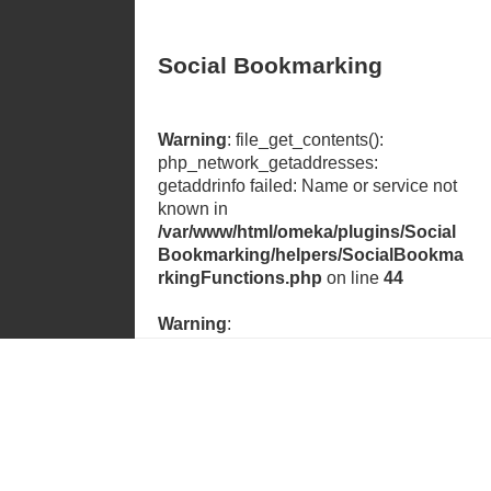
Social Bookmarking
Warning
: file_get_contents():
php_network_getaddresses:
getaddrinfo failed: Name or service not
known in
/var/www/html/omeka/plugins/Social
Bookmarking/helpers/SocialBookma
rkingFunctions.php
on line
44
Warning
:
file_get_contents(https://cache.addthisc
atrimonio@acumar.gov.ar
dn.com/services/v1/sharing.en.json):
failed to open stream:
php_network_getaddresses:
getaddrinfo failed: Name or service not
known in
/var/www/html/omeka/plugins/Social