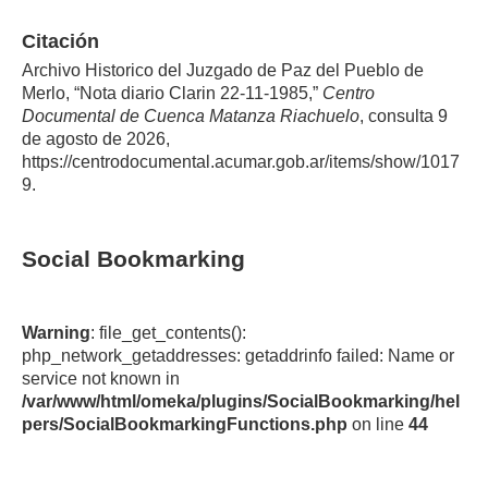
Citación
Archivo Historico del Juzgado de Paz del Pueblo de
Merlo, “Nota diario Clarin 22-11-1985,”
Centro
Documental de Cuenca Matanza Riachuelo
, consulta 9
de agosto de 2026,
https://centrodocumental.acumar.gob.ar/items/show/1017
9
.
Social Bookmarking
Warning
: file_get_contents():
php_network_getaddresses: getaddrinfo failed: Name or
service not known in
/var/www/html/omeka/plugins/SocialBookmarking/hel
pers/SocialBookmarkingFunctions.php
on line
44
Warning
: