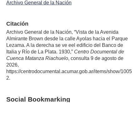
Archivo General de la Nación
Citación
Archivo General de la Nación, “Vista de la Avenida
Almirante Brown desde la calle Ayolas hacia el Parque
Lezama. A la derecha se ve eel edificio del Banco de
Italia y Río de La Plata. 1930,”
Centro Documental de
Cuenca Matanza Riachuelo
, consulta 9 de agosto de
2026,
https://centrodocumental.acumar.gob.ar/items/show/1005
2
.
Social Bookmarking
Warning
: file_get_contents():
php_network_getaddresses: getaddrinfo failed: Name or
service not known in