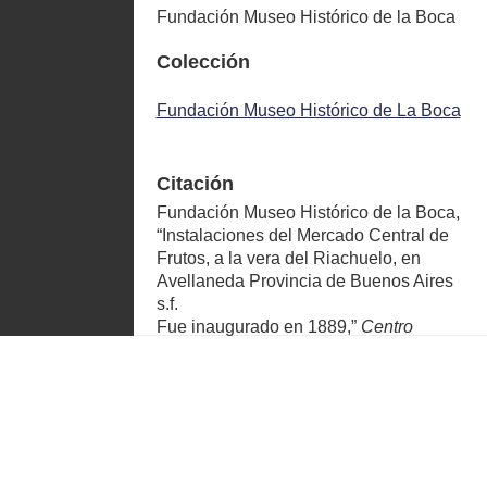
Fundación Museo Histórico de la Boca
Colección
Fundación Museo Histórico de La Boca
Citación
Fundación Museo Histórico de la Boca,
“Instalaciones del Mercado Central de
Frutos, a la vera del Riachuelo, en
Avellaneda Provincia de Buenos Aires
s.f.
Fue inaugurado en 1889,”
Centro
Documental de Cuenca Matanza
atrimonio@acumar.gov.ar
Riachuelo
, consulta 9 de agosto de
2026,
https://centrodocumental.acumar.gob.ar/
items/show/10015
.